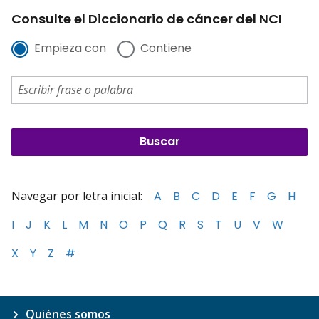
Consulte el Diccionario de cáncer del NCI
Empieza con
Contiene
Navegar por letra inicial:
A
B
C
D
E
F
G
H
I
J
K
L
M
N
O
P
Q
R
S
T
U
V
W
X
Y
Z
#
Quiénes somos