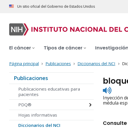
Un sitio oficial del Gobierno de Estados Unidos
El cáncer
Tipos de cáncer
Investigació
Página principal
Publicaciones
Diccionarios del NCI
Dic
Publicaciones
bloqu
Listen
Publicaciones educativas para
to
pacientes
Inyección d
pronunc
médula espi
PDQ®
Hojas informativas
Consulte 
Diccionarios del NCI