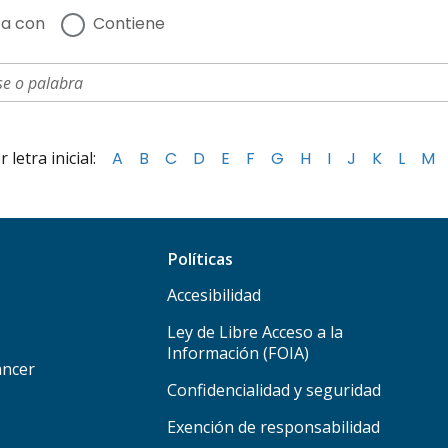
a con
Contiene
letra inicial:
A
B
C
D
E
F
G
H
I
J
K
L
M
Políticas
Accesibilidad
Ley de Libre Acceso a la
Información (FOIA)
áncer
Confidencialidad y seguridad
Exención de responsabilidad