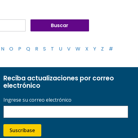
N
O
P
Q
R
S
T
U
V
W
X
Y
Z
#
Reciba actualizaciones por correo
electrónico
Ingrese su correo electrónico
Suscríbase