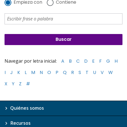
Empieza con
Contiene
Navegar por letra inicial:
A
B
C
D
E
F
G
H
I
J
K
L
M
N
O
P
Q
R
S
T
U
V
W
X
Y
Z
#
Quiénes somos
Recursos