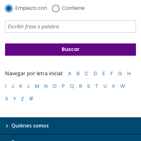
Empieza con
Contiene
Navegar por letra inicial:
A
B
C
D
E
F
G
H
I
J
K
L
M
N
O
P
Q
R
S
T
U
V
W
X
Y
Z
#
Quiénes somos