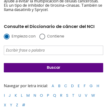
ayude a evitar la multiplicación de células cancerosas.
Es un tipo de inhibidor de tirosina–cinasas. También se
llama dasatinib y Sprycel.
Consulte el Diccionario de cáncer del NCI
Empieza con
Contiene
Navegar por letra inicial:
A
B
C
D
E
F
G
H
I
J
K
L
M
N
O
P
Q
R
S
T
U
V
W
X
Y
Z
#