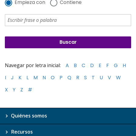
Empieza con
Contiene
Navegar por letra inicial:
A
B
C
D
E
F
G
H
I
J
K
L
M
N
O
P
Q
R
S
T
U
V
W
X
Y
Z
#
Quiénes somos
Recursos