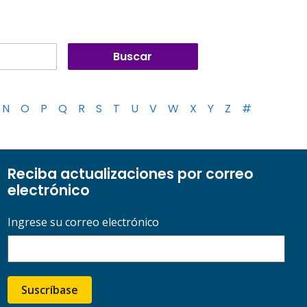
N
O
P
Q
R
S
T
U
V
W
X
Y
Z
#
Reciba actualizaciones por correo
electrónico
Ingrese su correo electrónico
Suscríbase