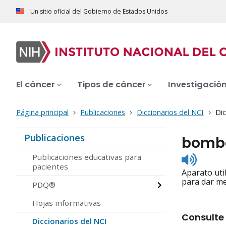
Un sitio oficial del Gobierno de Estados Unidos
El cáncer
Tipos de cáncer
Investigació
Página principal
Publicaciones
Diccionarios del NCI
Dic
Publicaciones
bomb
Listen
Publicaciones educativas para
to
pacientes
Aparato uti
pronunc
para dar me
PDQ®
Hojas informativas
Consulte 
Diccionarios del NCI