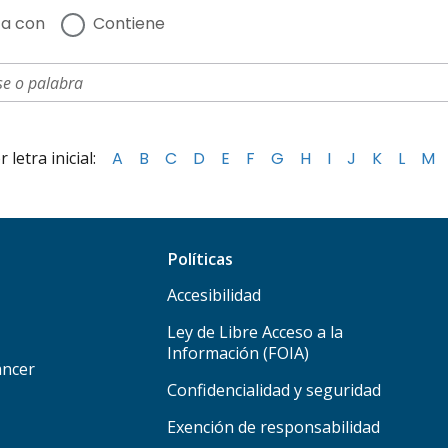
a con
Contiene
letra inicial:
A
B
C
D
E
F
G
H
I
J
K
L
M
Políticas
Accesibilidad
Ley de Libre Acceso a la
Información (FOIA)
áncer
Confidencialidad y seguridad
Exención de responsabilidad