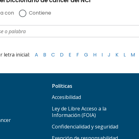
el Diccionario de cáncer del NCI
a con
Contiene
letra inicial:
A
B
C
D
E
F
G
H
I
J
K
L
M
Políticas
Accesibilidad
Ley de Libre Acceso a la
Información (FOIA)
áncer
Confidencialidad y seguridad
Exención de responsabilidad