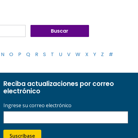
N
O
P
Q
R
S
T
U
V
W
X
Y
Z
#
Reciba actualizaciones por correo
electrónico
Ingrese su correo electrónico
Suscríbase