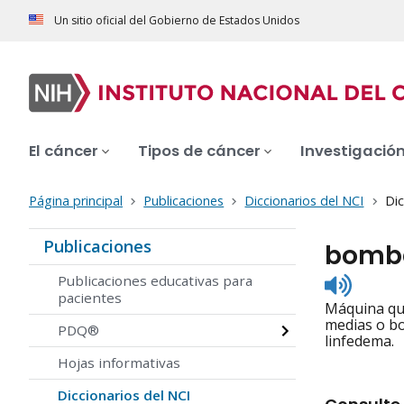
Un sitio oficial del Gobierno de Estados Unidos
El cáncer
Tipos de cáncer
Investigació
Página principal
Publicaciones
Diccionarios del NCI
Dic
Publicaciones
bomba
Listen
Publicaciones educativas para
to
pacientes
Máquina que
pronunc
medias o bo
PDQ®
linfedema.
Hojas informativas
Diccionarios del NCI