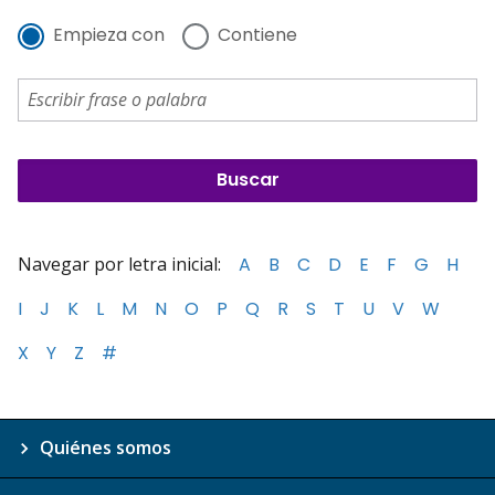
Empieza con
Contiene
Navegar por letra inicial:
A
B
C
D
E
F
G
H
I
J
K
L
M
N
O
P
Q
R
S
T
U
V
W
X
Y
Z
#
Quiénes somos