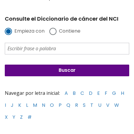
Consulte el Diccionario de cáncer del NCI
Empieza con
Contiene
Navegar por letra inicial:
A
B
C
D
E
F
G
H
I
J
K
L
M
N
O
P
Q
R
S
T
U
V
W
X
Y
Z
#