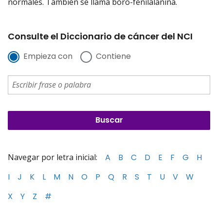
normales. También se llama boro-fenilalanina.
Consulte el Diccionario de cáncer del NCI
Empieza con
Contiene
Navegar por letra inicial:
A
B
C
D
E
F
G
H
I
J
K
L
M
N
O
P
Q
R
S
T
U
V
W
X
Y
Z
#