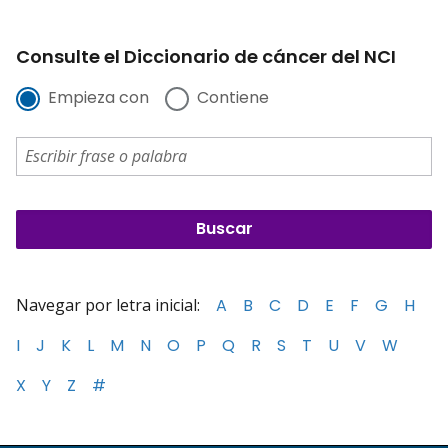
Consulte el Diccionario de cáncer del NCI
Empieza con
Contiene
Navegar por letra inicial:
A
B
C
D
E
F
G
H
I
J
K
L
M
N
O
P
Q
R
S
T
U
V
W
X
Y
Z
#