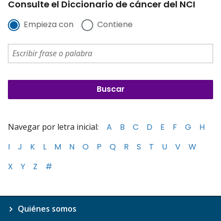
Consulte el Diccionario de cáncer del NCI
Empieza con
Contiene
Navegar por letra inicial:
A
B
C
D
E
F
G
H
I
J
K
L
M
N
O
P
Q
R
S
T
U
V
W
X
Y
Z
#
Quiénes somos