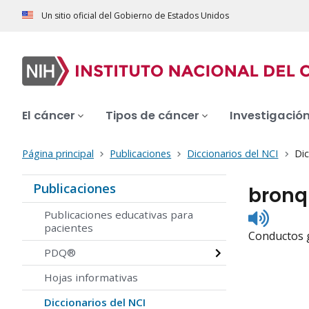
Un sitio oficial del Gobierno de Estados Unidos
El cáncer
Tipos de cáncer
Investigació
Página principal
Publicaciones
Diccionarios del NCI
Dic
Publicaciones
bronq
Listen
Publicaciones educativas para
to
pacientes
Conductos g
pronunc
PDQ®
Hojas informativas
Diccionarios del NCI