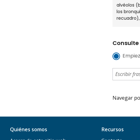
alvéolos (b
los bronqu
recuadro), 
Consulte 
Empiez
Navegar por 
Quiénes somos
Recursos