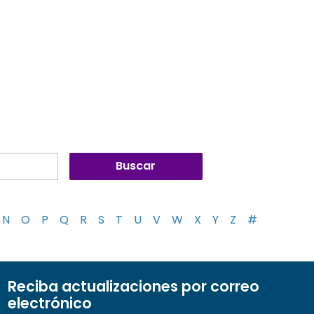
N
O
P
Q
R
S
T
U
V
W
X
Y
Z
#
Reciba actualizaciones por correo
electrónico