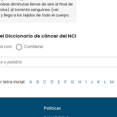
olsas diminutas llenas de aire al final de
iolos) al torrente sanguíneo (ver
y llega a los tejidos de todo el cuerpo.
el Diccionario de cáncer del NCI
a con
Contiene
letra inicial:
A
B
C
D
E
F
G
H
I
J
K
L
M
Políticas