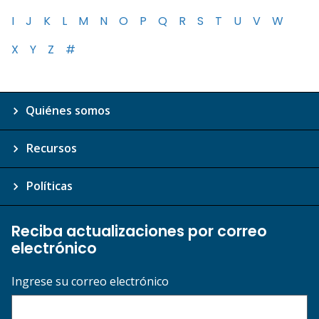
I
J
K
L
M
N
O
P
Q
R
S
T
U
V
W
X
Y
Z
#
Quiénes somos
Recursos
Políticas
Reciba actualizaciones por correo
electrónico
Ingrese su correo electrónico