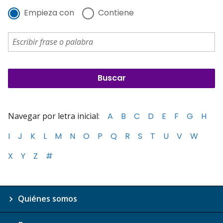
Empieza con
Contiene
Navegar por letra inicial:
A
B
C
D
E
F
G
H
I
J
K
L
M
N
O
P
Q
R
S
T
U
V
W
X
Y
Z
#
Quiénes somos