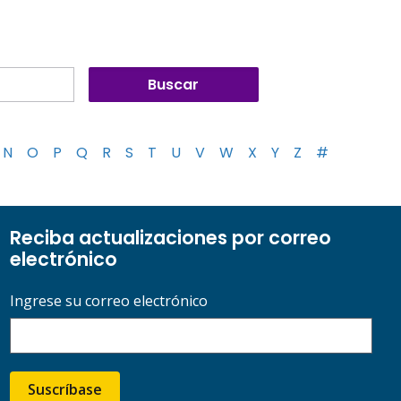
N
O
P
Q
R
S
T
U
V
W
X
Y
Z
#
Reciba actualizaciones por correo
electrónico
Ingrese su correo electrónico
Suscríbase