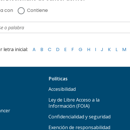
a con
Contiene
letra inicial:
A
B
C
D
E
F
G
H
I
J
K
L
M
Políticas
Accesibilidad
Ley de Libre Acceso a la
Información (FOIA)
áncer
Confidencialidad y seguridad
Exención de responsabilidad