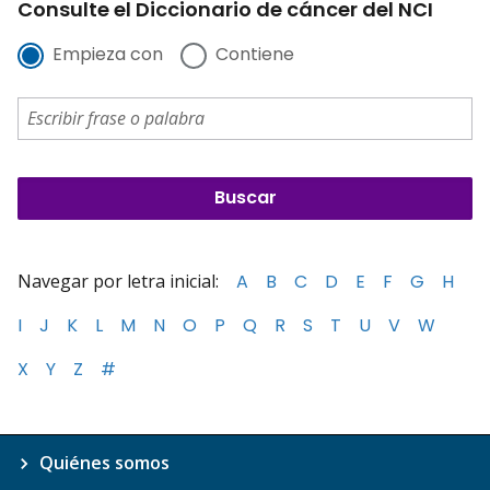
Consulte el Diccionario de cáncer del NCI
Empieza con
Contiene
Navegar por letra inicial:
A
B
C
D
E
F
G
H
I
J
K
L
M
N
O
P
Q
R
S
T
U
V
W
X
Y
Z
#
Quiénes somos