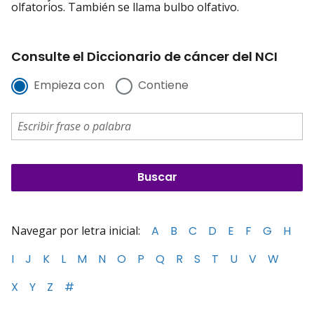
olfatorios. También se llama bulbo olfativo.
Consulte el Diccionario de cáncer del NCI
Empieza con
Contiene
Navegar por letra inicial:
A
B
C
D
E
F
G
H
I
J
K
L
M
N
O
P
Q
R
S
T
U
V
W
X
Y
Z
#