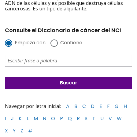
ADN de las células y es posible que destruya células
cancerosas. Es un tipo de alquilante.
Consulte el Diccionario de cáncer del NCI
Empieza con
Contiene
Navegar por letra inicial:
A
B
C
D
E
F
G
H
I
J
K
L
M
N
O
P
Q
R
S
T
U
V
W
X
Y
Z
#