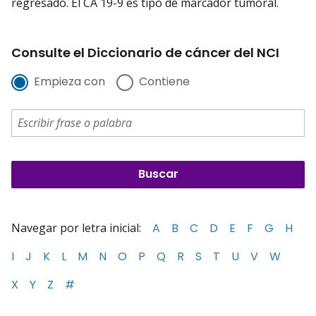
regresado. El CA 19-9 es tipo de marcador tumoral.
Consulte el Diccionario de cáncer del NCI
Empieza con
Contiene
Navegar por letra inicial:
A
B
C
D
E
F
G
H
I
J
K
L
M
N
O
P
Q
R
S
T
U
V
W
X
Y
Z
#