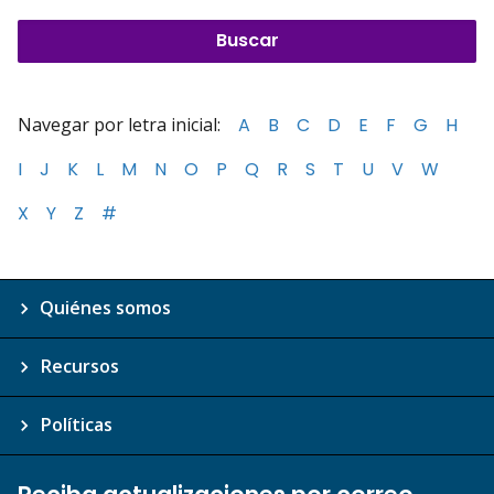
Navegar por letra inicial:
A
B
C
D
E
F
G
H
I
J
K
L
M
N
O
P
Q
R
S
T
U
V
W
X
Y
Z
#
Quiénes somos
Recursos
Políticas