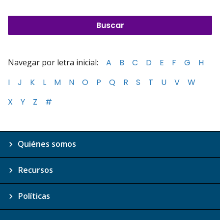
Navegar por letra inicial:
A
B
C
D
E
F
G
H
I
J
K
L
M
N
O
P
Q
R
S
T
U
V
W
X
Y
Z
#
Quiénes somos
Recursos
Políticas