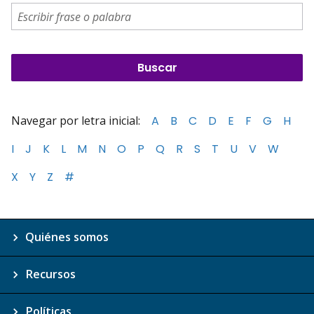
Navegar por letra inicial:
A
B
C
D
E
F
G
H
I
J
K
L
M
N
O
P
Q
R
S
T
U
V
W
X
Y
Z
#
Quiénes somos
Recursos
Políticas