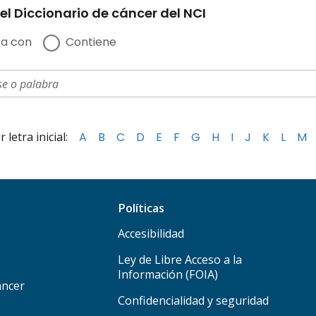
el Diccionario de cáncer del NCI
a con
Contiene
letra inicial:
A
B
C
D
E
F
G
H
I
J
K
L
M
Políticas
Accesibilidad
Ley de Libre Acceso a la
Información (FOIA)
áncer
Confidencialidad y seguridad