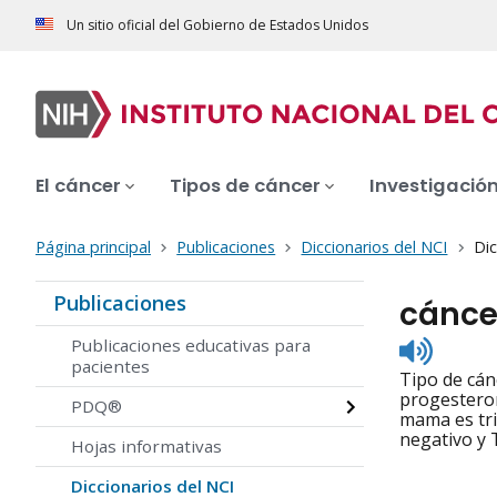
Un sitio oficial del Gobierno de Estados Unidos
El cáncer
Tipos de cáncer
Investigació
Página principal
Publicaciones
Diccionarios del NCI
Dic
Publicaciones
cánce
Listen
Publicaciones educativas para
to
pacientes
Tipo de cán
pronunc
progesteron
PDQ®
mama es tri
negativo y
Hojas informativas
Diccionarios del NCI