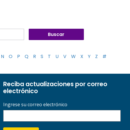
N
O
P
Q
R
S
T
U
V
W
X
Y
Z
#
Reciba actualizaciones por correo
electrónico
Ingrese su correo electrónico