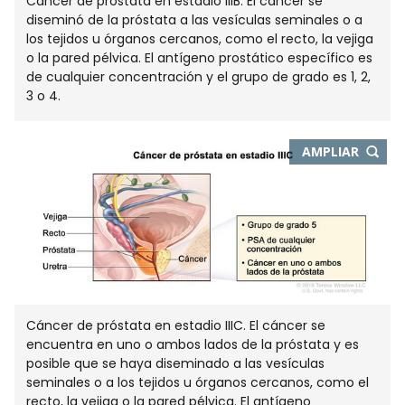
Cáncer de próstata en estadio IIIB. El cáncer se
diseminó de la próstata a las vesículas seminales o a
los tejidos u órganos cercanos, como el recto, la vejiga
o la pared pélvica. El antígeno prostático específico es
de cualquier concentración y el grupo de grado es 1, 2,
3 o 4.
-
AMPLIAR
ABRE
EN
NUEVA
VENTA
Cáncer de próstata en estadio IIIC. El cáncer se
encuentra en uno o ambos lados de la próstata y es
posible que se haya diseminado a las vesículas
seminales o a los tejidos u órganos cercanos, como el
recto, la vejiga o la pared pélvica. El antígeno