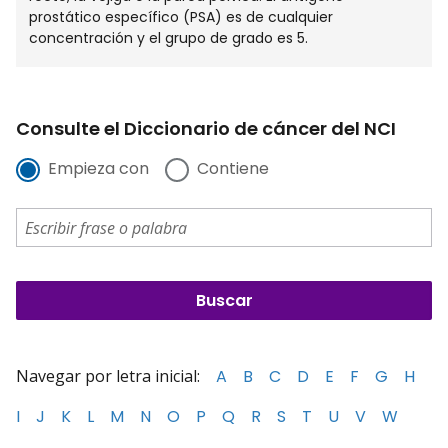
prostático específico (PSA) es de cualquier
concentración y el grupo de grado es 5.
Consulte el Diccionario de cáncer del NCI
Empieza con
Contiene
Navegar por letra inicial:
A
B
C
D
E
F
G
H
I
J
K
L
M
N
O
P
Q
R
S
T
U
V
W