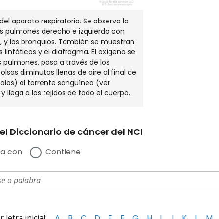
el aparato respiratorio. Se observa la
os pulmones derecho e izquierdo con
s, y los bronquios. También se muestran
s linfáticos y el diafragma. El oxígeno se
os pulmones, pasa a través de los
olsas diminutas llenas de aire al final de
iolos) al torrente sanguíneo (ver
y llega a los tejidos de todo el cuerpo.
el Diccionario de cáncer del NCI
a con
Contiene
letra inicial:
A
B
C
D
E
F
G
H
I
J
K
L
M