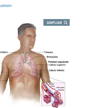
pulmón
-
AMPLIAR
ABRE
EN
NUEVA
VENTANA