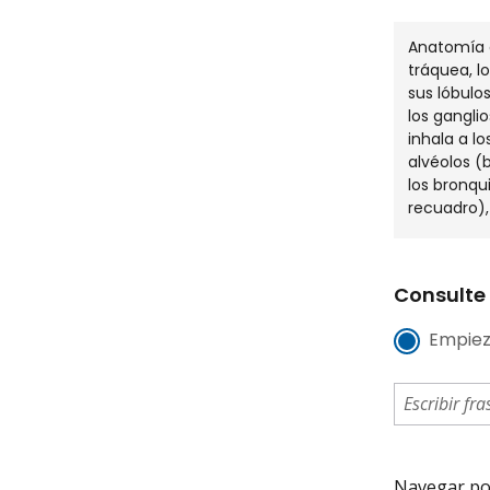
Anatomía d
tráquea, l
sus lóbulo
los ganglio
inhala a l
alvéolos (b
los bronqu
recuadro), 
Consulte 
Empiez
Navegar por 