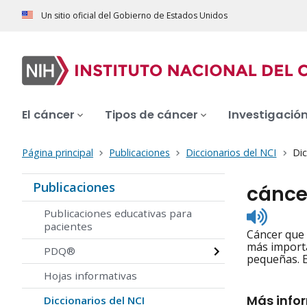
Un sitio oficial del Gobierno de Estados Unidos
El cáncer
Tipos de cáncer
Investigació
Página principal
Publicaciones
Diccionarios del NCI
Dic
Publicaciones
cánce
Listen
Publicaciones educativas para
to
pacientes
Cáncer que 
pronunc
más importa
PDQ®
pequeñas. E
Hojas informativas
Más info
Diccionarios del NCI