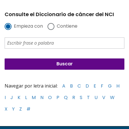
Consulte el Diccionario de cáncer del NCI
Empieza con
Contiene
Navegar por letra inicial:
A
B
C
D
E
F
G
H
I
J
K
L
M
N
O
P
Q
R
S
T
U
V
W
X
Y
Z
#