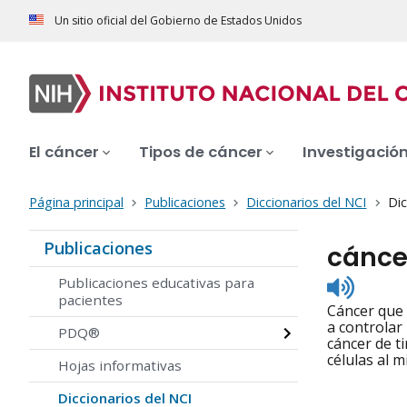
Un sitio oficial del Gobierno de Estados Unidos
El cáncer
Tipos de cáncer
Investigació
Página principal
Publicaciones
Diccionarios del NCI
Dic
Publicaciones
cáncer
Listen
Publicaciones educativas para
to
pacientes
Cáncer que 
pronunc
a controlar 
PDQ®
cáncer de ti
células al 
Hojas informativas
Diccionarios del NCI