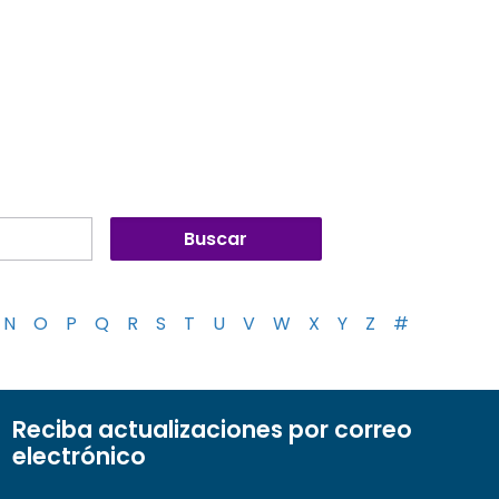
N
O
P
Q
R
S
T
U
V
W
X
Y
Z
#
Reciba actualizaciones por correo
electrónico