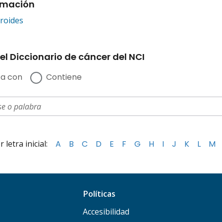
rmación
iroides
el Diccionario de cáncer del NCI
a con
Contiene
letra inicial:
A
B
C
D
E
F
G
H
I
J
K
L
M
Políticas
Accesibilidad