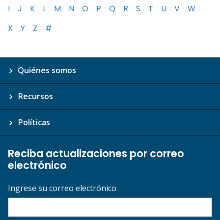
I
J
K
L
M
N
O
P
Q
R
S
T
U
V
W
X
Y
Z
#
Quiénes somos
Recursos
Políticas
Reciba actualizaciones por correo
electrónico
Ingrese su correo electrónico