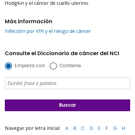
Hodgkin y el cáncer de cuello uterino.
Más información
Infección por VIH y el riesgo de cáncer
Consulte el Diccionario de cáncer del NCI
Empieza con
Contiene
Navegar por letra inicial:
A
B
C
D
E
F
G
H