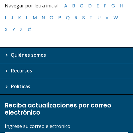
Navegar por letra inicial:
A
B
C
D
E
F
G
H
I
J
K
L
M
N
O
P
Q
R
S
T
U
V
W
X
Y
Z
#
Quiénes somos
Recursos
Políticas
Reciba actualizaciones por correo
electrónico
Ingrese su correo electrónico