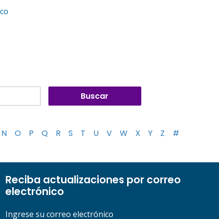
ico
N
O
P
Q
R
S
T
U
V
W
X
Y
Z
#
Reciba actualizaciones por correo
electrónico
Ingrese su correo electrónico