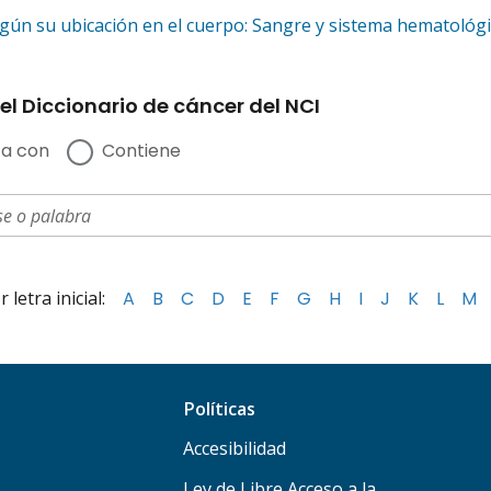
egún su ubicación en el cuerpo: Sangre y sistema hematológ
el Diccionario de cáncer del NCI
a con
Contiene
letra inicial:
A
B
C
D
E
F
G
H
I
J
K
L
M
Políticas
Accesibilidad
Ley de Libre Acceso a la