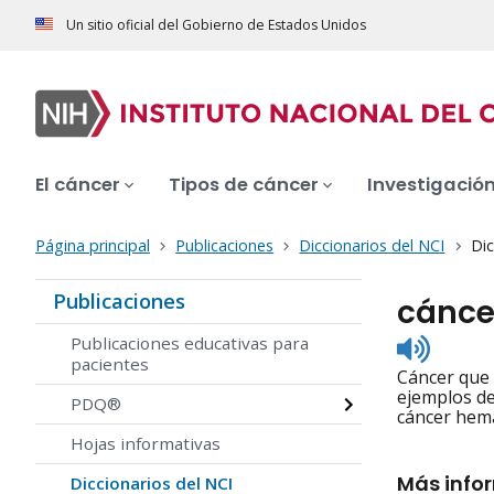
Un sitio oficial del Gobierno de Estados Unidos
El cáncer
Tipos de cáncer
Investigació
Página principal
Publicaciones
Diccionarios del NCI
Dic
Publicaciones
cánce
Listen
Publicaciones educativas para
to
pacientes
Cáncer que 
pronunc
ejemplos de
PDQ®
cáncer hemá
Hojas informativas
Más info
Diccionarios del NCI