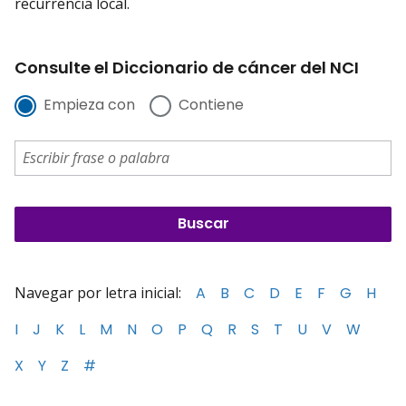
recurrencia local.
Consulte el Diccionario de cáncer del NCI
Empieza con
Contiene
Navegar por letra inicial:
A
B
C
D
E
F
G
H
I
J
K
L
M
N
O
P
Q
R
S
T
U
V
W
X
Y
Z
#