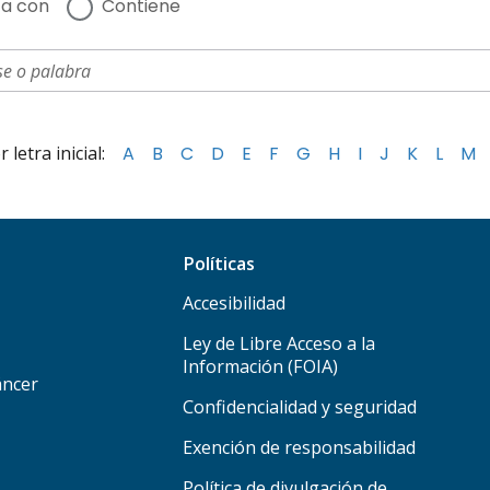
a con
Contiene
letra inicial:
A
B
C
D
E
F
G
H
I
J
K
L
M
Políticas
Accesibilidad
Ley de Libre Acceso a la
Información (FOIA)
áncer
Confidencialidad y seguridad
Exención de responsabilidad
Política de divulgación de