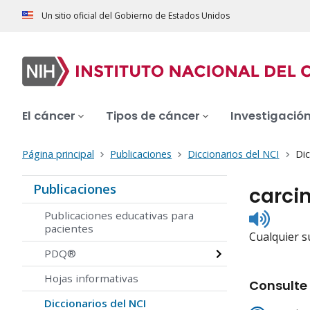
Un sitio oficial del Gobierno de Estados Unidos
El cáncer
Tipos de cáncer
Investigació
Página principal
Publicaciones
Diccionarios del NCI
Dic
Publicaciones
carci
Listen
Publicaciones educativas para
to
pacientes
Cualquier s
pronunc
PDQ®
Hojas informativas
Consulte 
Diccionarios del NCI