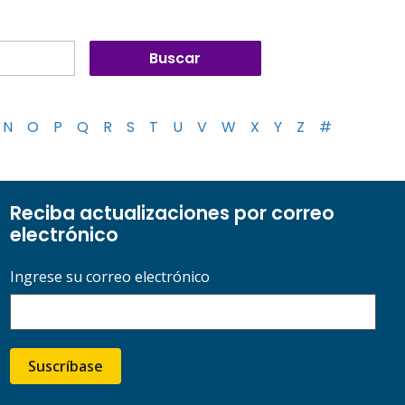
N
O
P
Q
R
S
T
U
V
W
X
Y
Z
#
Reciba actualizaciones por correo
electrónico
Ingrese su correo electrónico
Suscríbase