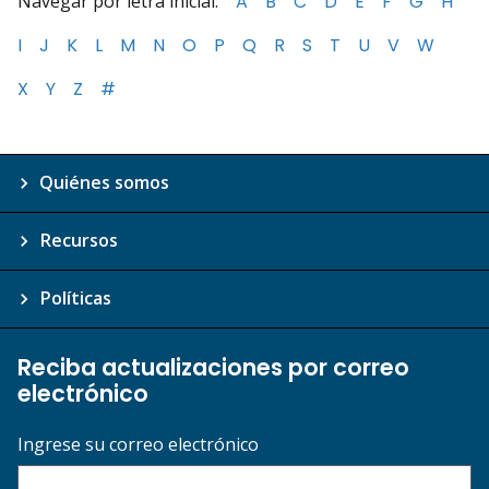
Navegar por letra inicial:
A
B
C
D
E
F
G
H
I
J
K
L
M
N
O
P
Q
R
S
T
U
V
W
X
Y
Z
#
Quiénes somos
Recursos
Políticas
Reciba actualizaciones por correo
electrónico
Ingrese su correo electrónico