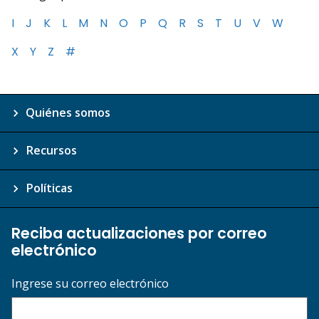
I
J
K
L
M
N
O
P
Q
R
S
T
U
V
W
X
Y
Z
#
Quiénes somos
Recursos
Políticas
Reciba actualizaciones por correo
electrónico
Ingrese su correo electrónico