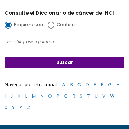
Consulte el Diccionario de cáncer del NCI
Empieza con
Contiene
Navegar por letra inicial:
A
B
C
D
E
F
G
H
I
J
K
L
M
N
O
P
Q
R
S
T
U
V
W
X
Y
Z
#