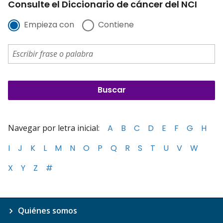
Consulte el Diccionario de cáncer del NCI
Empieza con
Contiene
Navegar por letra inicial:
A
B
C
D
E
F
G
H
I
J
K
L
M
N
O
P
Q
R
S
T
U
V
W
X
Y
Z
#
Quiénes somos