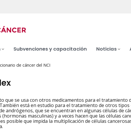
n
Subvenciones y capacitación
Noticias
cionario de cáncer del NCI
dex
 que se usa con otros medicamentos para el tratamiento de
iation
 También está en estudio para el tratamiento de otros tipos
de andrógenos, que se encuentran en algunas células de cán
(hormonas masculinas) y a veces hacen que las células can
 es posible que impida la multiplicación de células canceros
a.