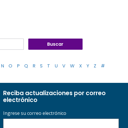
N
O
P
Q
R
S
T
U
V
W
X
Y
Z
#
Reciba actualizaciones por correo
electrónico
Ingrese su correo electrónico