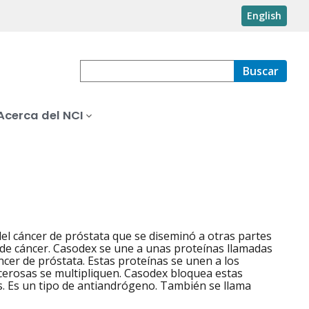
English
Buscar
Acerca del NCI
l cáncer de próstata que se diseminó a otras partes
 de cáncer. Casodex se une a unas proteínas llamadas
cer de próstata. Estas proteínas se unen a los
cerosas se multipliquen. Casodex bloquea estas
as. Es un tipo de antiandrógeno. También se llama