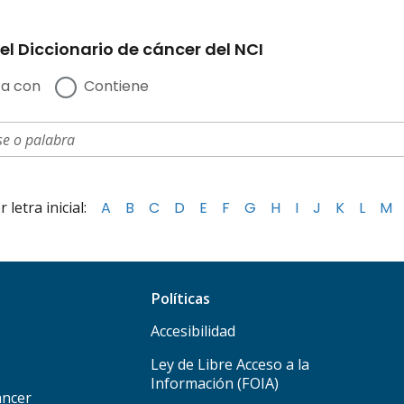
el Diccionario de cáncer del NCI
a con
Contiene
letra inicial:
A
B
C
D
E
F
G
H
I
J
K
L
M
Políticas
Accesibilidad
Ley de Libre Acceso a la
Información (FOIA)
áncer