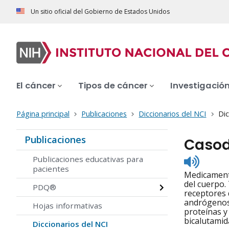
Un sitio oficial del Gobierno de Estados Unidos
El cáncer
Tipos de cáncer
Investigació
Página principal
Publicaciones
Diccionarios del NCI
Dic
Publicaciones
Caso
Listen
Publicaciones educativas para
to
pacientes
Medicamento
pronunc
del cuerpo.
PDQ®
receptores 
andrógenos 
Hojas informativas
proteínas y
bicalutamid
Diccionarios del NCI