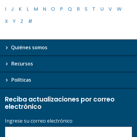
I
J
K
L
M
N
O
P
Q
R
S
T
U
V
W
X
Y
Z
#
Quiénes somos
Recursos
Políticas
Reciba actualizaciones por correo
electrónico
Ingrese su correo electrónico