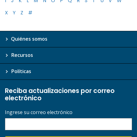
I
J
K
L
M
N
O
P
Q
R
S
T
U
V
W
X
Y
Z
#
Quiénes somos
Recursos
Políticas
Reciba actualizaciones por correo
electrónico
Ingrese su correo electrónico