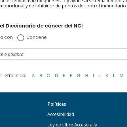
que el cemiplimab bloquee PD-1 y ayude al sistema inmunitari
monoclonal y de inhibidor de puntos de control inmunitario.
el Diccionario de cáncer del NCI
a con
Contiene
letra inicial:
A
B
C
D
E
F
G
H
I
J
K
L
M
Políticas
Accesibilidad
Ley de Libre Acceso a la