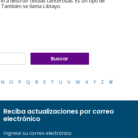
o a destruir células cancerosas. Es un tipo de
 También se llama Libtayo.
N
O
P
Q
R
S
T
U
V
W
X
Y
Z
#
Reciba actualizaciones por correo
electrónico
Ingrese su correo electrónico