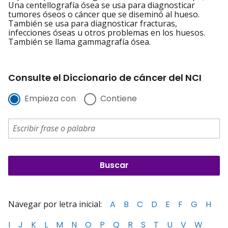
Una centellografía ósea se usa para diagnosticar
tumores óseos o cáncer que se diseminó al hueso.
También se usa para diagnosticar fracturas,
infecciones óseas u otros problemas en los huesos.
También se llama gammagrafía ósea.
Consulte el Diccionario de cáncer del NCI
Empieza con
Contiene
Navegar por letra inicial:
A
B
C
D
E
F
G
H
I
J
K
L
M
N
O
P
Q
R
S
T
U
V
W