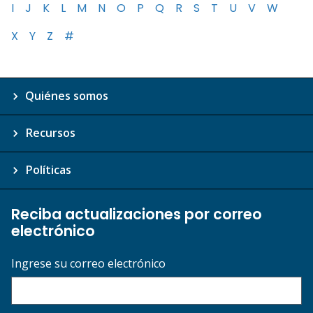
I
J
K
L
M
N
O
P
Q
R
S
T
U
V
W
X
Y
Z
#
Quiénes somos
Recursos
Políticas
Reciba actualizaciones por correo
electrónico
Ingrese su correo electrónico