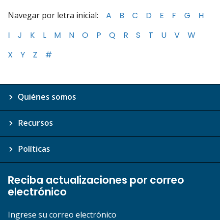
Navegar por letra inicial:
A
B
C
D
E
F
G
H
I
J
K
L
M
N
O
P
Q
R
S
T
U
V
W
X
Y
Z
#
Quiénes somos
Recursos
Políticas
Reciba actualizaciones por correo
electrónico
Ingrese su correo electrónico