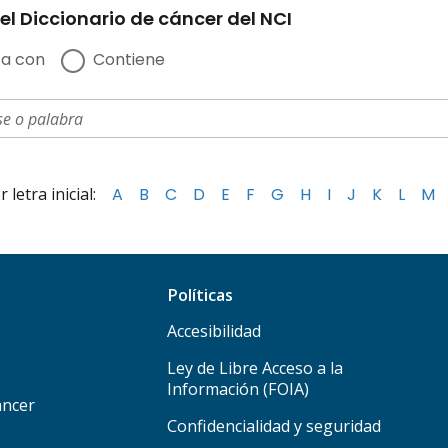
el Diccionario de cáncer del NCI
a con
Contiene
letra inicial:
A
B
C
D
E
F
G
H
I
J
K
L
M
Políticas
Accesibilidad
Ley de Libre Acceso a la
Información (FOIA)
áncer
Confidencialidad y seguridad