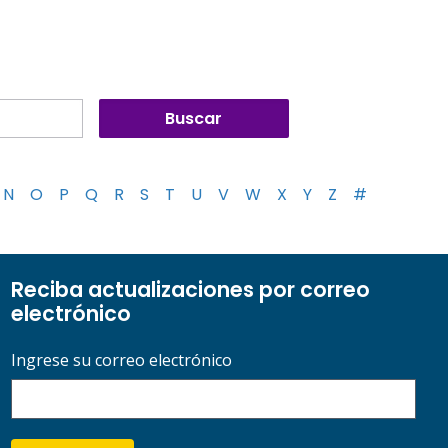
N
O
P
Q
R
S
T
U
V
W
X
Y
Z
#
Reciba actualizaciones por correo
electrónico
Ingrese su correo electrónico