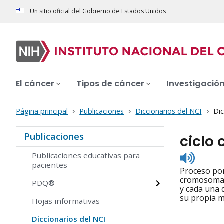
Un sitio oficial del Gobierno de Estados Unidos
El cáncer
Tipos de cáncer
Investigació
Página principal
Publicaciones
Diccionarios del NCI
Dic
Publicaciones
ciclo 
Listen
Publicaciones educativas para
to
pacientes
Proceso por 
pronunc
cromosomas y
PDQ®
y cada una d
su propia m
Hojas informativas
Diccionarios del NCI