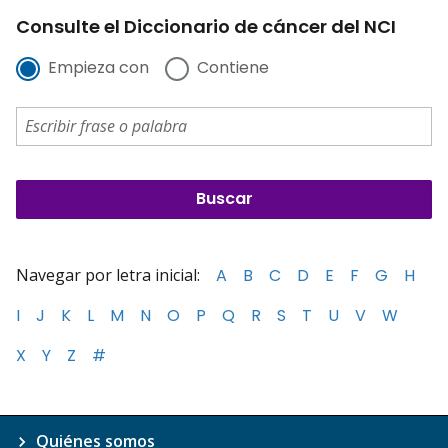
Consulte el Diccionario de cáncer del NCI
Empieza con
Contiene
Navegar por letra inicial:
A
B
C
D
E
F
G
H
I
J
K
L
M
N
O
P
Q
R
S
T
U
V
W
X
Y
Z
#
Quiénes somos