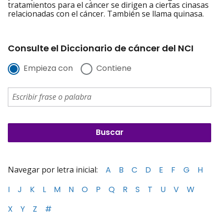
tratamientos para el cáncer se dirigen a ciertas cinasas
relacionadas con el cáncer. También se llama quinasa.
Consulte el Diccionario de cáncer del NCI
Empieza con
Contiene
Navegar por letra inicial:
A
B
C
D
E
F
G
H
I
J
K
L
M
N
O
P
Q
R
S
T
U
V
W
X
Y
Z
#