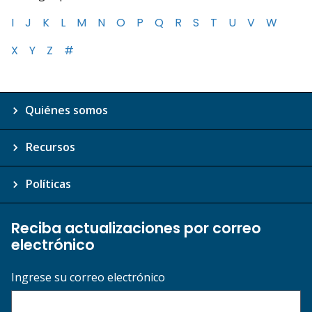
I
J
K
L
M
N
O
P
Q
R
S
T
U
V
W
X
Y
Z
#
Quiénes somos
Recursos
Políticas
Reciba actualizaciones por correo
electrónico
Ingrese su correo electrónico