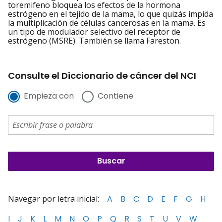
toremifeno bloquea los efectos de la hormona
estrógeno en el tejido de la mama, lo que quizás impida
la multiplicación de células cancerosas en la mama. Es
un tipo de modulador selectivo del receptor de
estrógeno (MSRE). También se llama Fareston.
Consulte el Diccionario de cáncer del NCI
Empieza con
Contiene
Navegar por letra inicial:
A
B
C
D
E
F
G
H
I
J
K
L
M
N
O
P
Q
R
S
T
U
V
W